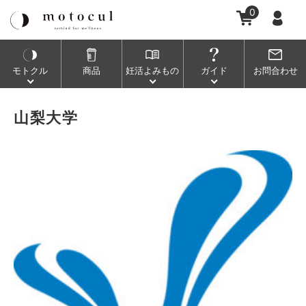
0
モトクル
商品
妊活
よみもの
ガイド
お問合わせ
山梨大学