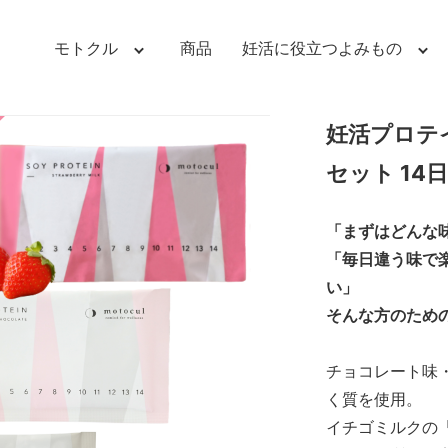
モトクル
商品
妊活
に役立つ
よみもの
妊活プロテイ
セット 14
「まずはどんな
「毎日違う味で
い」
そんな方のための
チョコレート味
く質を使用。
イチゴミルクの