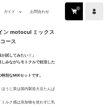
0
ガイド
お問合わせ
ン motocul ミックス
日コース
味か試してみたい！」
楽しみながらモトクルで妊活した
特別なMIXセットです。
・ほうじ茶は国内製造大豆たんぱ
「ミルク感は添加物を使わずに乳