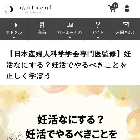
0
モトクル
商品
妊活
よみもの
ガイド
お問合わせ
【日本産婦人科学学会専門医監修】妊
活なにする？妊活でやるべきことを
正しく学ぼう