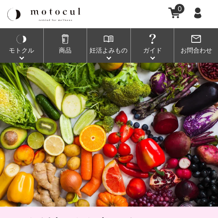
0
モトクル
商品
妊活
よみもの
ガイド
お問合わせ